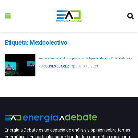
Etiqueta:
Mexicolectivo
Recuperar la confianza del sector privado, reto de la próxima administración: Barnés de Castro
POR
ULISES JUÁREZ
JULIO 10, 2023
Energía a Debate es un espacio de análisis y opinión sobre temas
energéticos, en particular sobre la industria energética mexicana,