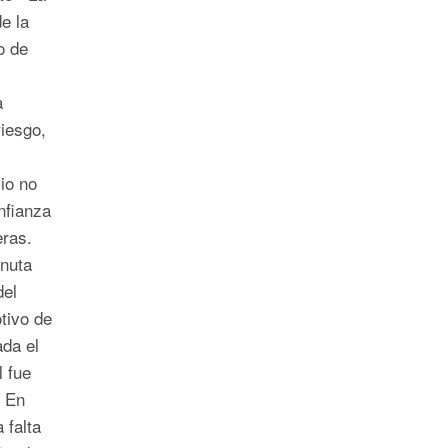
e la
o de
a
riesgo,
io no
nfianza
ieras.
inuta
del
tivo de
ada el
l fue
. En
 falta