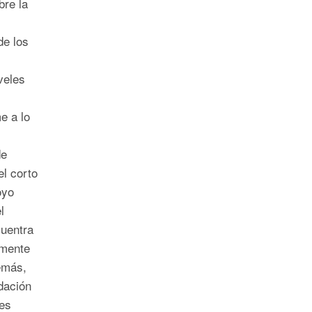
bre la
e los
veles
e a lo
de
l corto
oyo
l
cuentra
amente
emás,
dación
es