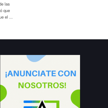
de las
có que
 el ...