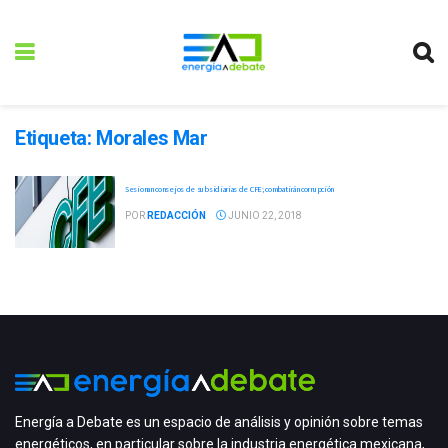
Etiqueta:
Morales Mar
Sesionan consejos de subsidiarias de CFE; combatirán corrupción
POR
REDACCIÓN
JUNIO 22, 2018
Energía a Debate es un espacio de análisis y opinión sobre temas
energéticos, en particular sobre la industria energética mexicana,