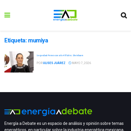
Etiqueta:
mumiya
Se quedará Pemex con solo 4 filiales: Sheinbaum
POR
ULISES JUÁREZ
MAYO 7, 2026
Energía a Debate es un espacio de análisis y opinión sobre temas
energéticos, en particular sobre la industria energética mexicana,