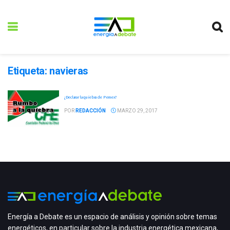
Etiqueta:
navieras
¿Declarar la quiebra de Pemex?
POR
REDACCIÓN
MARZO 29, 2017
Energía a Debate es un espacio de análisis y opinión sobre temas
energéticos, en particular sobre la industria energética mexicana,