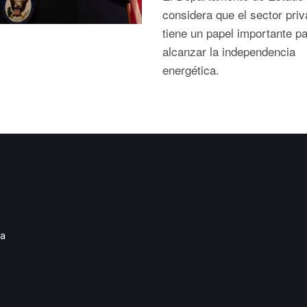
considera que el sector pri
tiene un papel importante p
alcanzar la independencia
energética.
ia