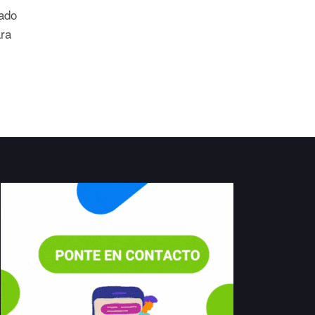
vado
ara