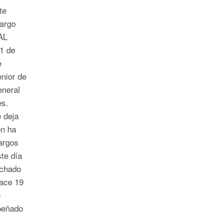
ate
cargo
AL
 1 de
e
enior de
eneral
ces.
 deja
en ha
argos
te día
echado
ace 19
o
peñado