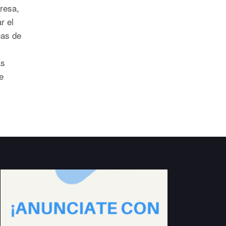
resa,
r el
eas de
ás
e