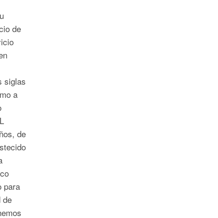
u
cio de
icio
en
 siglas
omo a
o
L
ños, de
stecido
a
ico
o para
d de
enemos