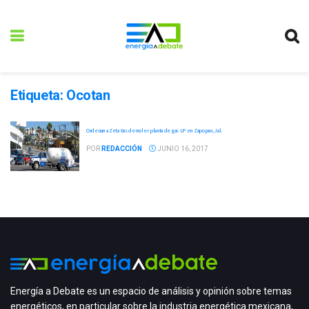
Etiqueta:
Ocotan
Ordenan a Zeta Gas demoler planta de gas LP en Zapopan, Jal.
POR
REDACCIÓN
JUNIO 16, 2017
Energía a Debate es un espacio de análisis y opinión sobre temas
energéticos, en particular sobre la industria energética mexicana,