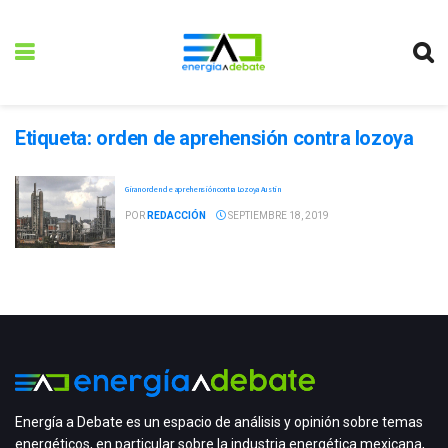
Etiqueta:
orden de aprehensión contra lozoya
Giran orden de aprehensión contra Lozoya Austin
POR
REDACCIÓN
SEPTIEMBRE 18, 2019
Energía a Debate es un espacio de análisis y opinión sobre temas
energéticos, en particular sobre la industria energética mexicana,