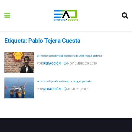
Etiqueta:
Pablo Tejera Cuesta
Se intensificará la actividad exploratoria de Shell en aguas profundas
POR
REDACCIÓN
NOVIEMBRE 20, 2019
Arrienda Shell plataforma de Grupo R para aguas profundas
POR
REDACCIÓN
ABRIL 21, 2017