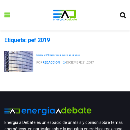
Etiqueta:
pef 2019
Solicita la CRE mayor presupuesto a diputados
POR
REDACCIÓN
DICIEMBRE 21, 2017
Energía a Debate es un espacio de análisis y opinión sobre temas
energéticos, en particular sobre la industria energética mexicana,