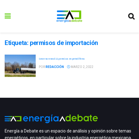
Etiqueta:
permisos de importación
Sener no renovó 11 permisos en petrolíferos
POR
REDACCIÓN
MARZO 2, 2022
Energía a Debate es un espacio de análisis y opinión sobre temas
energéticos, en particular sobre la industria energética mexicana,