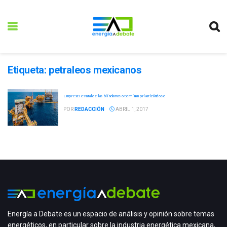
Etiqueta:
petraleos mexicanos
Empresas estatales: las blindamos o terminan privatizándose
POR
REDACCIÓN
ABRIL 1, 2017
Energía a Debate es un espacio de análisis y opinión sobre temas
energéticos, en particular sobre la industria energética mexicana,