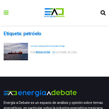
Etiqueta:
petróelo
Cierra la semana petróleo mexicano a la baja
POR
REDACCIÓN
OCTUBRE 18, 2024
Energía a Debate es un espacio de análisis y opinión sobre temas
energéticos, en particular sobre la industria energética mexicana,