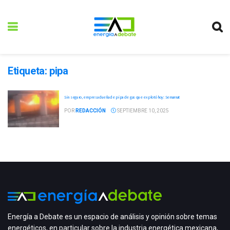
Etiqueta:
pipa
Sin seguro, empresa dueña de pipa de gas que explotó hoy: Semarnat
POR
REDACCIÓN
SEPTIEMBRE 10, 2025
Energía a Debate es un espacio de análisis y opinión sobre temas
energéticos, en particular sobre la industria energética mexicana,