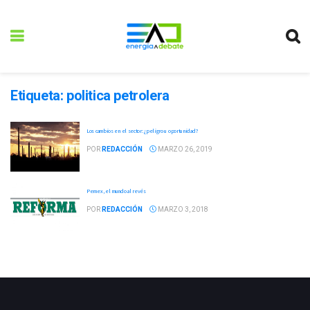
Etiqueta:
politica petrolera
Los cambios en el sector: ¿peligro u oportunidad?
POR
REDACCIÓN
MARZO 26, 2019
Pemex, el mundo al revés
POR
REDACCIÓN
MARZO 3, 2018