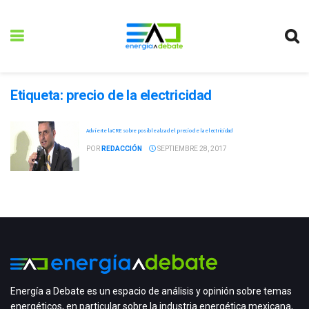
Etiqueta:
precio de la electricidad
Advierte la CRE sobre posible alza del precio de la electricidad
POR
REDACCIÓN
SEPTIEMBRE 28, 2017
Energía a Debate es un espacio de análisis y opinión sobre temas
energéticos, en particular sobre la industria energética mexicana,