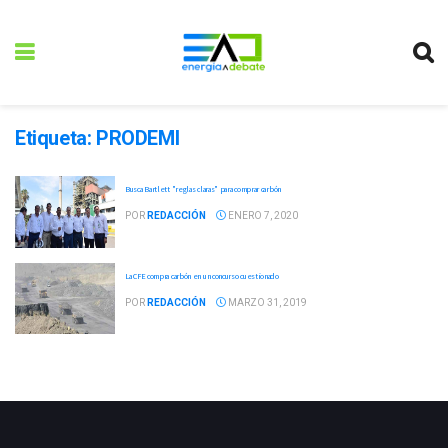
Etiqueta:
PRODEMI
Busca Bartlett "reglas claras" para comprar carbón
POR
REDACCIÓN
ENERO 7, 2020
La CFE compra carbón en un concurso cuestionado
POR
REDACCIÓN
MARZO 31, 2019