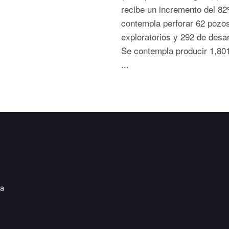
recibe un incremento del 8
contempla perforar 62 pozo
exploratorios y 292 de desar
Se contempla producir 1,80
...
ia