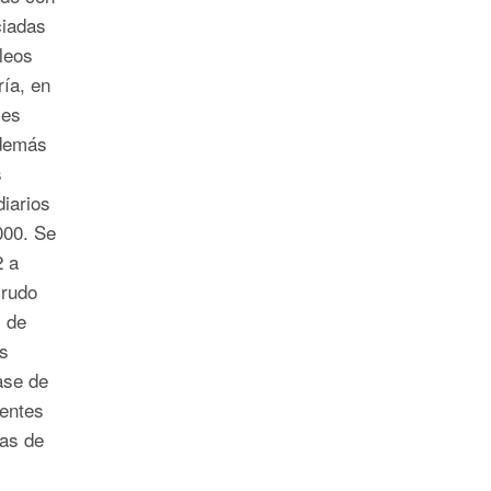
ciadas
leos
ía, en
les
además
s
diarios
000. Se
2 a
crudo
s de
s
ase de
entes
tas de