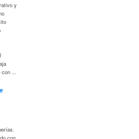
rativo y
no
ito
o
l
aja
con ...
e
nerías.
do con