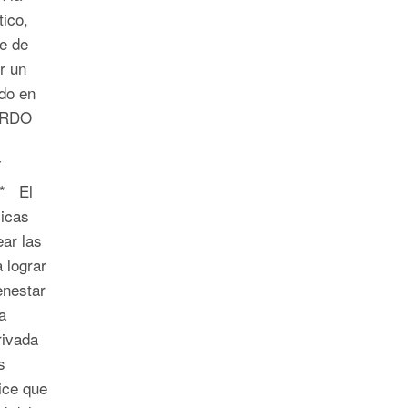
tico,
e de
r un
do en
ARDO
Y
* El
licas
ear las
 lograr
enestar
a
rivada
s
dice que