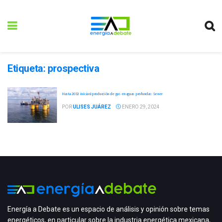
Etiqueta:
prospectiva
Hasta 2032 iniciará producción de gas en aguas profundas: Sener
POR
ULISES JUÁREZ
ENERO 29, 2024
Energía a Debate es un espacio de análisis y opinión sobre temas
energéticos, en particular sobre la industria energética mexicana,