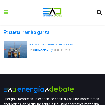
Etiqueta:
ramiro garza
Arrienda Shell plataforma de Grupo R para aguas profundas
POR
REDACCIÓN
ABRIL 21, 2017
Energía a Debate es un espacio de análisis y opinión sobre temas
energéticos, en particular sobre la industria energética mexicana,