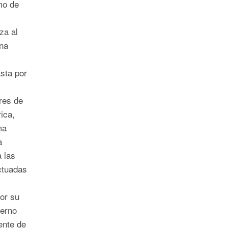
mo de
za al
na
sta por
ares de
ica,
ma
a
 las
ctuadas
or su
ierno
ente de