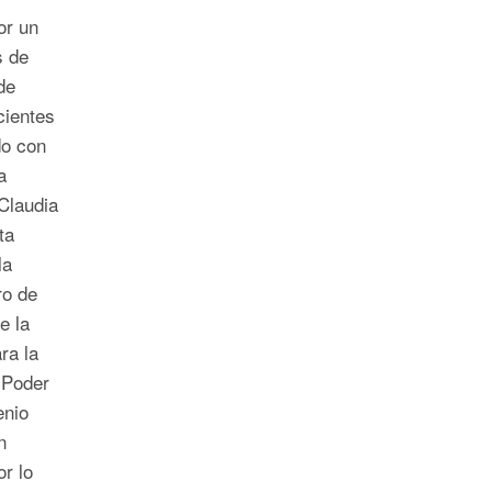
or un
s de
de
cientes
do con
a
Claudia
ta
la
ro de
e la
ra la
 Poder
enio
n
r lo