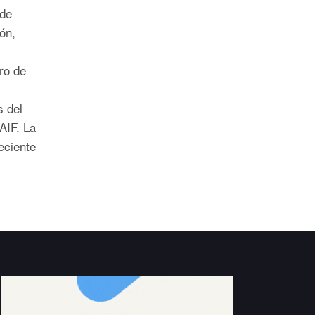
 de
ón,
ro de
s del
AIF. La
eciente