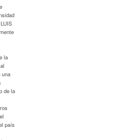
e
ensidad
 LUIS
mente
e la
al
e una
s
o de la
tros
el
l país