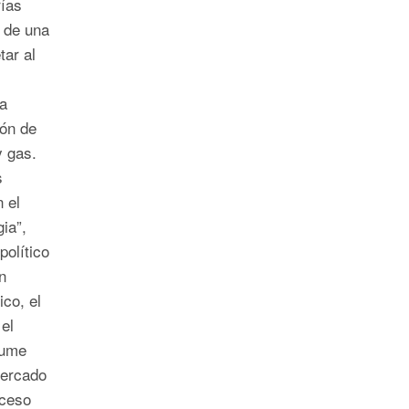
rías
n de una
ar al
a
ión de
y gas.
s
 el
ia”,
político
n
co, el
el
sume
mercado
oceso