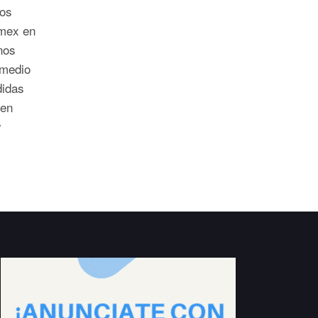
los
emex en
nos
 medio
didas
 en
y