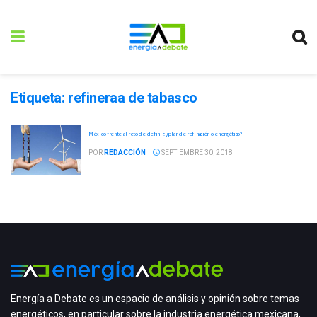
Etiqueta:
refinera­a de tabasco
México frente al reto de definir: ¿plan de refinación o energético?
POR
REDACCIÓN
SEPTIEMBRE 30, 2018
Energía a Debate es un espacio de análisis y opinión sobre temas
energéticos, en particular sobre la industria energética mexicana,