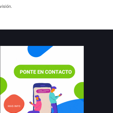
isión.