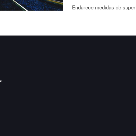
Endurece medidas de superv
ia