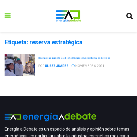
Etiqueta:
reserva estratégica
Hay gasolinas para 10 días, dijo AMLO; la reserva estratégica es de 5 días
POR
ULISES JUÁREZ
NOVIEMBRE 6, 2021
Energía a Debate es un espacio de análisis y opinión sobre temas
energéticos, en particular sobre la industria energética mexicana,