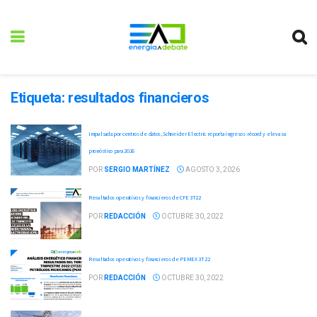
Etiqueta:
resultados financieros
Impulsada por centros de datos, Schneider Electric reporta ingresos récord y eleva su
pronóstico para 2026
POR
SERGIO MARTÍNEZ
AGOSTO 3, 2026
Resultados operativos y financieros de CFE 3T22
POR
REDACCIÓN
OCTUBRE 30, 2022
Resultados operativos y financieros de PEMEX 3T22
POR
REDACCIÓN
OCTUBRE 30, 2022