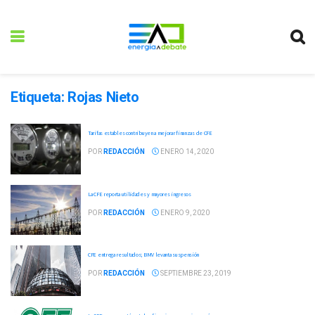
Etiqueta:
Rojas Nieto
Tarifas estables contribuyen a mejorar finanzas de CFE
POR
REDACCIÓN
ENERO 14, 2020
La CFE reporta utilidades y mayores ingresos
POR
REDACCIÓN
ENERO 9, 2020
CFE entrega resultados; BMV levanta suspensión
POR
REDACCIÓN
SEPTIEMBRE 23, 2019