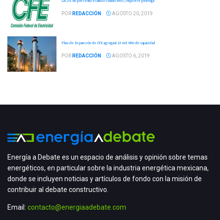
La CFE no presentó estados financieros; requiere prórroga
POR
REDACCIÓN
AGOSTO 20, 2019
Plan de Expansión de CFE agregará 13 mil MW de capacidad
POR
REDACCIÓN
AGOSTO 6, 2019
Energía a Debate es un espacio de análisis y opinión sobre temas
energéticos, en particular sobre la industria energética mexicana,
donde se incluyen noticias y artículos de fondo con la misión de
contribuir al debate constructivo.
Email:
contacto@energiaadebate.com