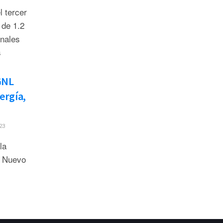
 tercer
 de 1.2
onales
s
GNL
ergía,
23
la
y Nuevo