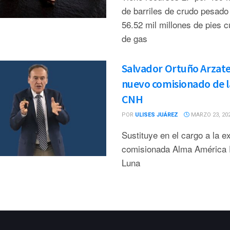
de barriles de crudo pesado
56.52 mil millones de pies 
de gas
Salvador Ortuño Arzate
nuevo comisionado de l
CNH
POR
ULISES JUÁREZ
MARZO 23, 20
Sustituye en el cargo a la e
comisionada Alma América 
Luna