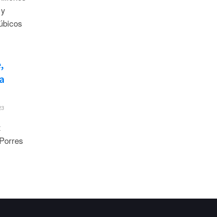
 y
cúbicos
,
a
23
x
Porres