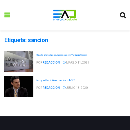
Etiqueta:
sancion
Un acto intimidatorio, la sanción de SFP a García Alcocer
POR
REDACCIÓN
MARZO 11, 2021
Impugnará García Alcocer sanción de la SFP
POR
REDACCIÓN
JUNIO 18, 2020