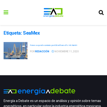
Etiqueta:
SeaMex
Pemex suspende contratos por 650 millones dls: IHS Markit
POR
REDACCIÓN
NOVIEMBRE 11, 2020
Energía a Debate es un espacio de análisis y opinión sobre temas
energéticos, en particular sobre la industria energética mexicana,