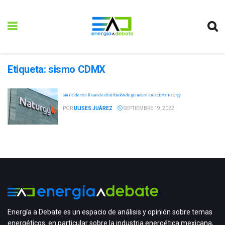
Etiqueta:
sismo CDMX
Sin incidentes líneas de distribución de gas natural en la CDMX: Naturgy
POR
ULISES JUÁREZ
SEPTIEMBRE 19, 2022
Energía a Debate es un espacio de análisis y opinión sobre temas
energéticos, en particular sobre la industria energética mexicana,