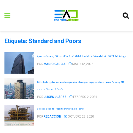
Etiqueta:
Standard and Poors
Apoyos a Pemex y CFE debilitan flexibilidad fiscal de México, advierte S&P Global Ratings
POR
MARIO GARCÍA
MAYO 12, 2026
Déficits del gobierno más altos agravarían el riesgo de apoyo extraordinario a Pemex y CFE,
advierte Standard & Poor’s
POR
ULISES JUÁREZ
FEBRERO 2, 2024
Se espera otro mal reporte trimestral de Pemex
POR
REDACCIÓN
OCTUBRE 22, 2020