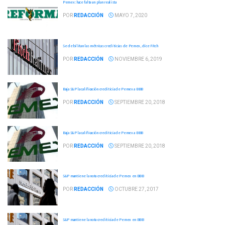
Pemex: hace falta un plan realista
POR
REDACCIÓN
MAYO 7, 2020
Se debilitan las métricas crediticias de Pemex, dice Fitch
POR
REDACCIÓN
NOVIEMBRE 6, 2019
Baja S&P la calificación crediticia de Pemex a BBB
POR
REDACCIÓN
SEPTIEMBRE 20, 2018
Baja S&P la calificación crediticia de Pemex a BBB
POR
REDACCIÓN
SEPTIEMBRE 20, 2018
S&P mantiene la nota crediticia de Pemex en BBB
POR
REDACCIÓN
OCTUBRE 27, 2017
S&P mantiene la nota crediticia de Pemex en BBB