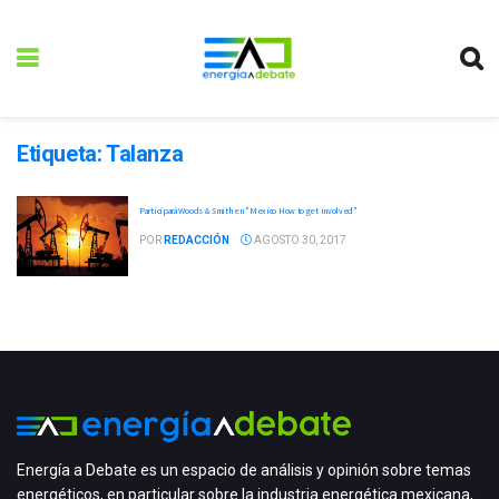
Etiqueta:
Talanza
Participará Woods & Smith en "Mexico How to get involved"
POR
REDACCIÓN
AGOSTO 30, 2017
Energía a Debate es un espacio de análisis y opinión sobre temas
energéticos, en particular sobre la industria energética mexicana,