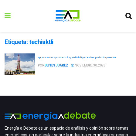
Etiqueta:
techiaktli
Apuesta Pemex a pozos Bakté 1 y Techiaktli para acelerar producción petrolera
POR
ULISES JUÁREZ
NOVIEMBRE 30, 2023
Energía a Debate es un espacio de análisis y opinión sobre temas
energéticos, en particular sobre la industria energética mexicana,