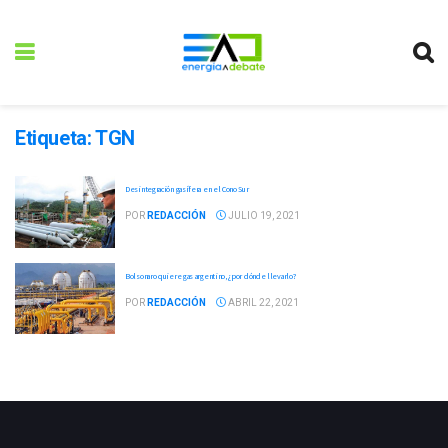
Etiqueta:
TGN
Desintegración gasífera en el Cono Sur
POR
REDACCIÓN
JULIO 19, 2021
Bolsonaro quiere gas argentino, ¿por dónde llevarlo?
POR
REDACCIÓN
ABRIL 22, 2021