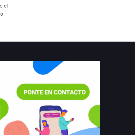
e el
jo