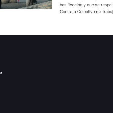
basificación y que se respet
Contrato Colectivo de Traba
ia