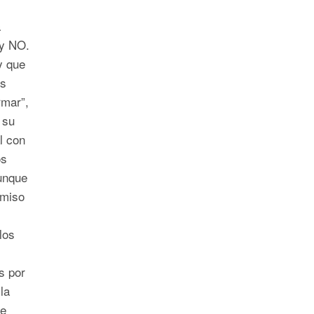
a
Í y NO.
y que
os
rmar”,
 su
l con
os
unque
omiso
los
s por
la
de