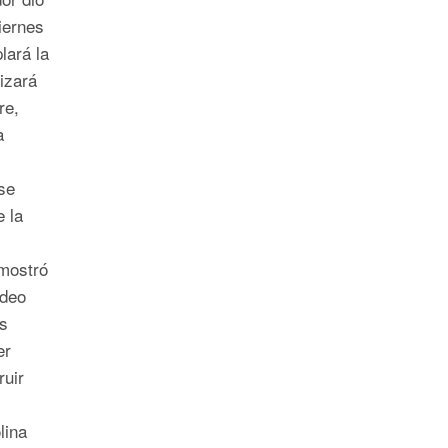
iernes
lará la
izará
re,
a
se
 la
mostró
ideo
s
er
ruir
lina