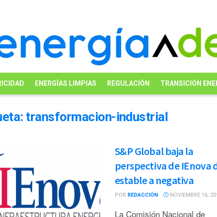
ICIDAD
ENERGÍAS LIMPIAS
REGULACIÓN
TRANSICIÓN ENE
ueta:
transformacion-industrial
S&P Global baja la
perspectiva de IEnova 
estable a negativa
POR
REDACCIÓN
NOVIEMBRE 16, 20
La Comisión Nacional de