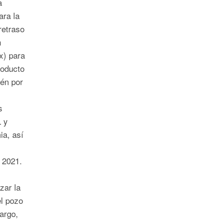
a
ara la
retraso
n
x) para
soducto
én por
s
 y
ia, así
 2021.
zar la
el pozo
argo,