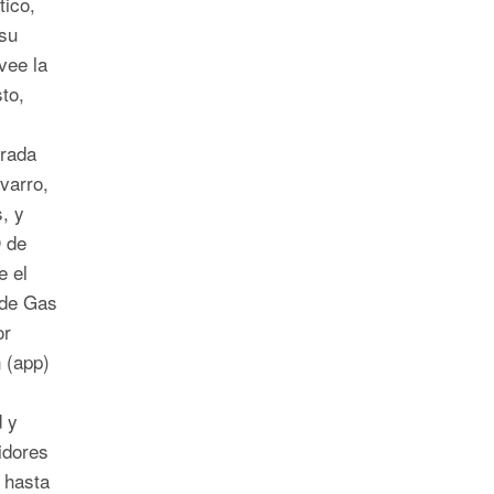
tico,
su
vee la
to,
brada
varro,
, y
 de
e el
 de Gas
or
 (app)
 y
idores
 hasta