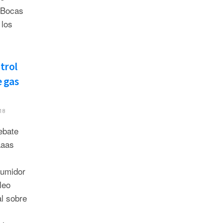
s Bocas
 los
trol
e gas
18
Debate
aaas
sumidor
leo
al sobre