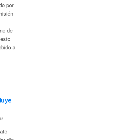
do por
misión
no de
uesto
ebido a
luye
18
bate
or dio