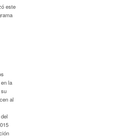
zó este
ograma
os
 en la
 su
cen al
 del
2015
ción