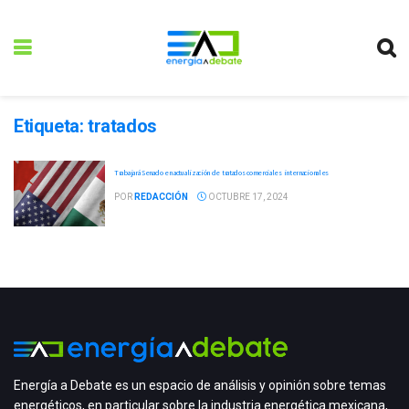
Etiqueta:
tratados
Trabajará Senado en actualización de tratados comerciales internacionales
POR
REDACCIÓN
OCTUBRE 17, 2024
Energía a Debate es un espacio de análisis y opinión sobre temas
energéticos, en particular sobre la industria energética mexicana,