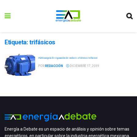
Etiqueta:
trifásicos
Publican guía de reparación de motores eléctricos trifásicos
POR
REDACCIÓN
DICIEMBRE 17, 2019
Energía a Debate es un espacio de análisis y opinión sobre temas
energéticos, en particular sobre la industria energética mexicana,