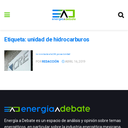
Etiqueta:
unidad de hidrocarburos
Se reestructura la CRE por austeridad
POR
REDACCIÓN
ABRIL 16, 2019
Energía a Debate es un espacio de análisis y opinión sobre temas
energéticos, en particular sobre la industria energética mexicana,