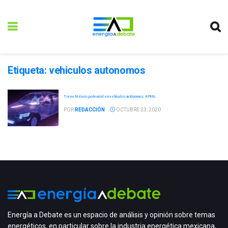
Etiqueta:
vehiculos autonomos
Tiene México potencial en vehículos autónomos: KPMG
POR
REDACCIÓN
OCTUBRE 23, 2020
Energía a Debate es un espacio de análisis y opinión sobre temas
energéticos, en particular sobre la industria energética mexicana,