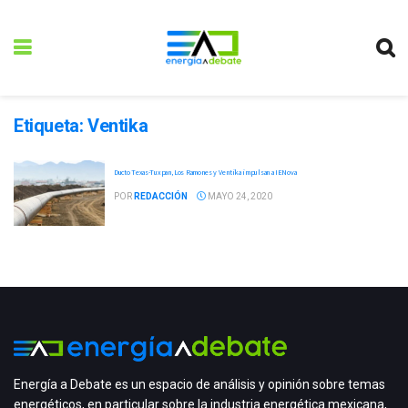
Etiqueta:
Ventika
Ducto Texas-Tuxpan, Los Ramones y Ventika impulsan a IENova
POR
REDACCIÓN
MAYO 24, 2020
Energía a Debate es un espacio de análisis y opinión sobre temas
energéticos, en particular sobre la industria energética mexicana,