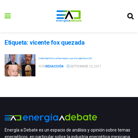
Etiqueta:
vicente fox quezada
Señala Bartlett a exfuncionarios por desmantelar a CFE
POR
REDACCIÓN
SEPTIEMBRE 13, 2017
Energía a Debate es un espacio de análisis y opinión sobre temas
energéticos, en particular sobre la industria energética mexicana,