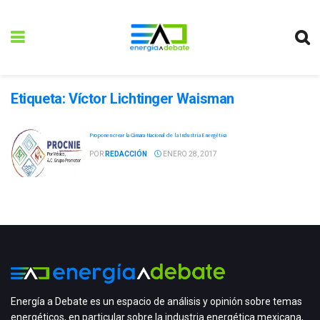
Etiqueta:
Víctor Lichtinger Waisman
Proponen crear la Cámara Nacional de la Industria Energética
POR
REDACCIÓN
ENERO 28, 2017
Energía a Debate es un espacio de análisis y opinión sobre temas
energéticos, en particular sobre la industria energética mexicana,