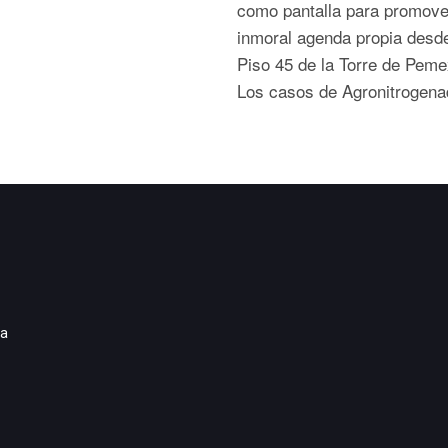
como pantalla para promove
inmoral agenda propia desde
Piso 45 de la Torre de Pem
Los casos de Agronitrogenad
ia