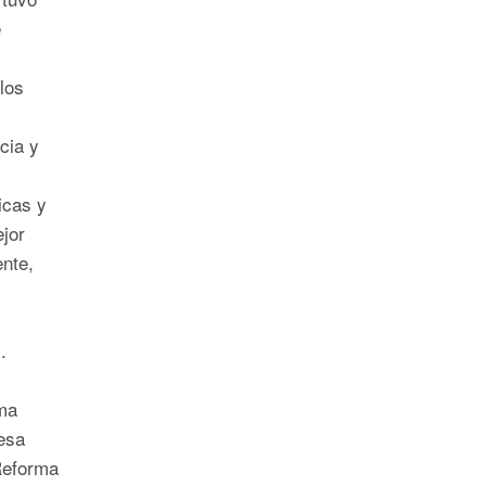
e
los
cia y
icas y
jor
ente,
s.
ma
esa
Reforma