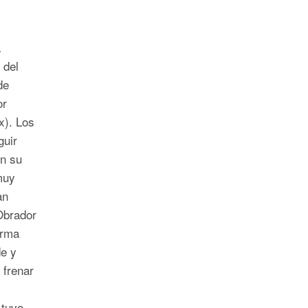
a
 del
de
or
x). Los
guir
on su
muy
an
Obrador
orma
de y
 frenar
 tuvo