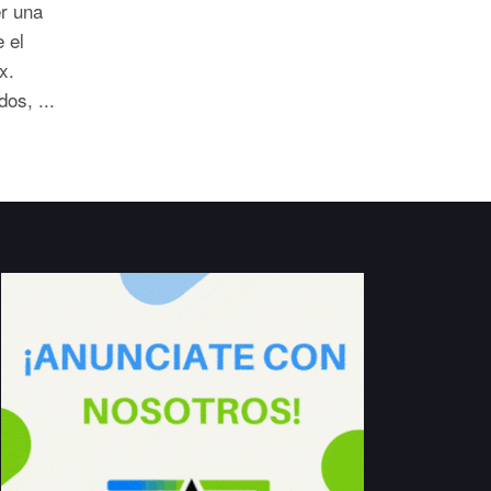
r una
 el
ex.
os, ...