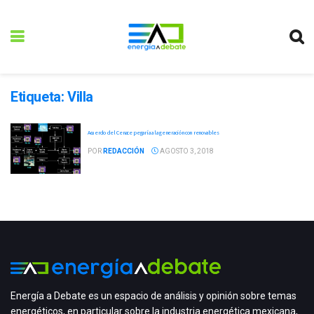
Etiqueta:
Villa
Acuerdo del Cenace pegaría a la generación con renovables
POR
REDACCIÓN
AGOSTO 3, 2018
Energía a Debate es un espacio de análisis y opinión sobre temas
energéticos, en particular sobre la industria energética mexicana,