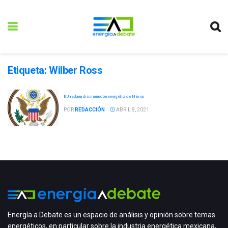
Etiqueta:
Wilber Ross
EU reclama discriminación energética de México
POR
REDACCIÓN
ABRIL 8, 2021
Energía a Debate es un espacio de análisis y opinión sobre temas
energéticos, en particular sobre la industria energética mexicana,