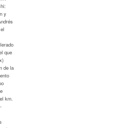
hi:
n y
Andrés
el
lerado
el que
x)
n de la
vento
po
de
el km.
-
s