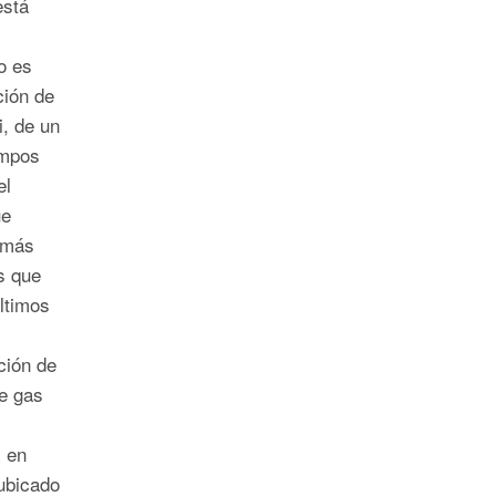
está
o es
ción de
, de un
ampos
el
ue
 más
s que
ltimos
ción de
de gas
s en
ubicado